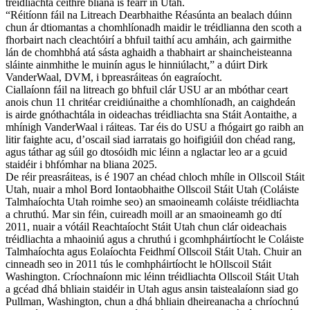
tréidliachta ceithre bliana is fearr in Utah.
“Réitíonn fáil na Litreach Dearbhaithe Réasúnta an bealach dúinn
chun ár dtiomantas a chomhlíonadh maidir le tréidlianna den scoth a
fhorbairt nach cleachtóirí a bhfuil taithí acu amháin, ach gairmithe
lán de chomhbhá atá sásta aghaidh a thabhairt ar shaincheisteanna
sláinte ainmhithe le muinín agus le hinniúlacht,” a dúirt Dirk
VanderWaal, DVM, i bpreasráiteas ón eagraíocht.
Ciallaíonn fáil na litreach go bhfuil clár USU ar an mbóthar ceart
anois chun 11 chritéar creidiúnaithe a chomhlíonadh, an caighdeán
is airde gnóthachtála in oideachas tréidliachta sna Stáit Aontaithe, a
mhínigh VanderWaal i ráiteas. Tar éis do USU a fhógairt go raibh an
litir faighte acu, d’oscail siad iarratais go hoifigiúil don chéad rang,
agus táthar ag súil go dtosóidh mic léinn a nglactar leo ar a gcuid
staidéir i bhfómhar na bliana 2025.
De réir preasráiteas, is é 1907 an chéad chloch mhíle in Ollscoil Stáit
Utah, nuair a mhol Bord Iontaobhaithe Ollscoil Stáit Utah (Coláiste
Talmhaíochta Utah roimhe seo) an smaoineamh coláiste tréidliachta
a chruthú. Mar sin féin, cuireadh moill ar an smaoineamh go dtí
2011, nuair a vótáil Reachtaíocht Stáit Utah chun clár oideachais
tréidliachta a mhaoiniú agus a chruthú i gcomhpháirtíocht le Coláiste
Talmhaíochta agus Eolaíochta Feidhmí Ollscoil Stáit Utah. Chuir an
cinneadh seo in 2011 tús le comhpháirtíocht le hOllscoil Stáit
Washington. Críochnaíonn mic léinn tréidliachta Ollscoil Stáit Utah
a gcéad dhá bhliain staidéir in Utah agus ansin taistealaíonn siad go
Pullman, Washington, chun a dhá bhliain dheireanacha a chríochnú