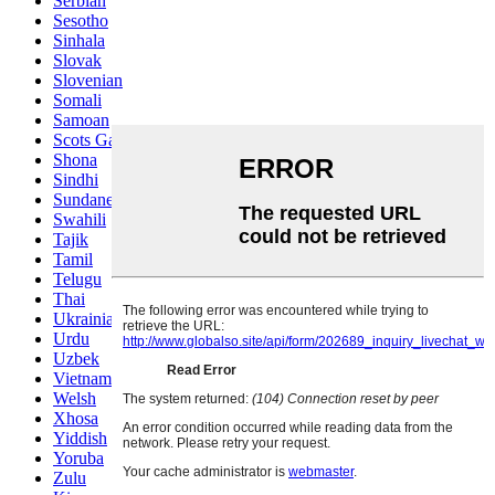
Serbian
Sesotho
Sinhala
Slovak
Slovenian
Somali
Samoan
Scots Gaelic
Shona
Sindhi
Sundanese
Swahili
Tajik
Tamil
Telugu
Thai
Ukrainian
Urdu
Uzbek
Vietnamese
Welsh
Xhosa
Yiddish
Yoruba
Zulu