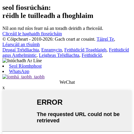
seol fiosrúchán:
réidh le tuilleadh a fhoghlaim
Níl aon rud níos fearr ná an toradh deiridh a fheiceáil.
Cliceáil le haghaidh fiosrúcháin
© Cóipcheart - 2010-2026: Gach ceart ar cosaint.
Táirgí Te
,
Léarscáil an tSuímh
Drugaí Tréidliachta
,
Enramycin
,
Feithidicíd Teaghlaigh
,
Feithidicíd
agus Anthelmintic
,
Leigheas Tréidliachta
,
Feithidicíd
,
Seol Ríomhphost
WhatsApp
WeChat
x