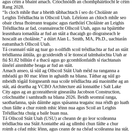
agus céim a bhaint amach. Críochnóidh an chomhpháirtíocht le céim
Rang 2028.
“Is cloch mhíle thar a bheith tábhachtach í seo do Choláiste an
Leighis Tréidliachta in Ollscoil Utah. Léiríonn an chloch mhíle seo
obair chrua fhoireann teagaisc agus riarthóirí Choláiste an Leighis
Tréidliachta ar fad, ceannaireacht Ollscoil Utah, agus na bpáirtithe
leasmhara iomadúla ar fud an stáit a thacaigh go díograiseach le
hoscailt an choláiste,” a dúirt Alan L. Smith, MA, Ph.D., uachtarán
eatramhach Ollscoil Utah.
Tá ceannairí stáit ag tuar go n-oilfidh scoil tréidliachta ar fud an stáit
tréidlianna áitiúla, go gcuideoidh sí le tionscal talmhaíochta Utah ar
fiú $1.82 billiún é a thacú agus go gcomhlíonfaidh sí riachtanais
úinéirí ainmhithe beaga ar fud an stáit.
Amach anseo, tá súil ag Ollscoil Stáit Utah méid na ranganna a
mhéadú go 80 mac léinn in aghaidh na bliana. Táthar ag súil go
mbeidh tógáil foirgneamh nua scoile tréidliachta atá maoinithe ag an
stát, atá deartha ag VCBO Architecture atá lonnaithe i Salt Lake
City agus ag an gconraitheoir ginearálta Jacobson Construction,
críochnaithe i samhradh na bliana 2026. Beidh seomraí ranga,
saotharlanna, spás dáimhe agus spásanna teagaisc nua réidh go luath
chun fáilte a chur roimh mhic léinn nua agus Scoil an Leighis
Tréidliachta chuig a baile buan nua.
Tá Ollscoil Stáit Utah (USU) ar cheann de go leor scoileanna
tréidliachta sna Stáit Aontaithe atá ag ullmhú chun fáilte a chur
roimh a céad mhic léinn, agus ceann de na chéad scoileanna ina stát.