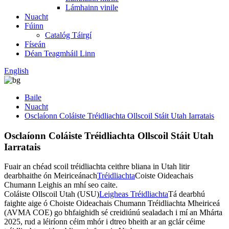
Lámhainn vinile
Nuacht
Fúinn
Catalóg Táirgí
Físeán
Déan Teagmháil Linn
English
Baile
Nuacht
Osclaíonn Coláiste Tréidliachta Ollscoil Stáit Utah Iarratais
Osclaíonn Coláiste Tréidliachta Ollscoil Stáit Utah
Iarratais
Fuair ​​​​an chéad scoil tréidliachta ceithre bliana in Utah litir
dearbhaithe ón Meiriceánach
Tréidliachta
Coiste Oideachais
Chumann Leighis an mhí seo caite.
Coláiste Ollscoil Utah (USU)
Leigheas Tréidliachta
Tá dearbhú
faighte aige ó Choiste Oideachais Chumann Tréidliachta Mheiriceá
(AVMA COE) go bhfaighidh sé creidiúnú sealadach i mí an Mhárta
2025, rud a léiríonn céim mhór i dtreo bheith ar an gclár céime