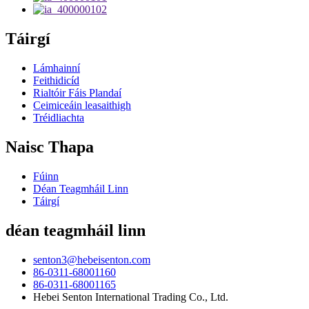
Táirgí
Lámhainní
Feithidicíd
Rialtóir Fáis Plandaí
Ceimiceáin leasaithigh
Tréidliachta
Naisc Thapa
Fúinn
Déan Teagmháil Linn
Táirgí
déan teagmháil linn
senton3@hebeisenton.com
86-0311-68001160
86-0311-68001165
Hebei Senton International Trading Co., Ltd.