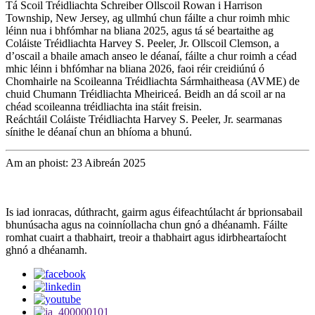
Tá Scoil Tréidliachta Schreiber Ollscoil Rowan i Harrison
Township, New Jersey, ag ullmhú chun fáilte a chur roimh mhic
léinn nua i bhfómhar na bliana 2025, agus tá sé beartaithe ag
Coláiste Tréidliachta Harvey S. Peeler, Jr. Ollscoil Clemson, a
d’oscail a bhaile amach anseo le déanaí, fáilte a chur roimh a céad
mhic léinn i bhfómhar na bliana 2026, faoi réir creidiúnú ó
Chomhairle na Scoileanna Tréidliachta Sármhaitheasa (AVME) de
chuid Chumann Tréidliachta Mheiriceá. Beidh an dá scoil ar na
chéad scoileanna tréidliachta ina stáit freisin.
Reáchtáil Coláiste Tréidliachta Harvey S. Peeler, Jr. searmanas
sínithe le déanaí chun an bhíoma a bhunú.
Am an phoist: 23 Aibreán 2025
Is iad ionracas, dúthracht, gairm agus éifeachtúlacht ár bprionsabail
bhunúsacha agus na coinníollacha chun gnó a dhéanamh. Fáilte
romhat cuairt a thabhairt, treoir a thabhairt agus idirbheartaíocht
ghnó a dhéanamh.