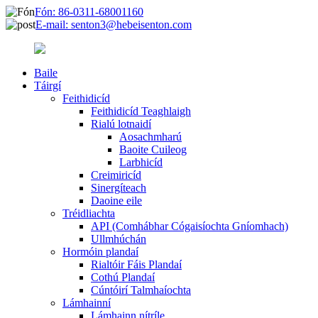
Fón: 86-0311-68001160
E-mail: senton3@hebeisenton.com
Baile
Táirgí
Feithidicíd
Feithidicíd Teaghlaigh
Rialú lotnaidí
Aosachmharú
Baoite Cuileog
Larbhicíd
Creimiricíd
Sinergíteach
Daoine eile
Tréidliachta
API (Comhábhar Cógaisíochta Gníomhach)
Ullmhúchán
Hormóin plandaí
Rialtóir Fáis Plandaí
Cothú Plandaí
Cúntóirí Talmhaíochta
Lámhainní
Lámhainn nítríle