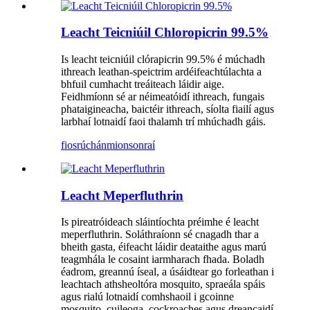
Leacht Teicniúil Chloropicrin 99.5%
Is leacht teicniúil clórapicrin 99.5% é múchadh
ithreach leathan-speictrim ardéifeachtúlachta a
bhfuil cumhacht treáiteach láidir aige.
Feidhmíonn sé ar néimeatóidí ithreach, fungais
phataigineacha, baictéir ithreach, síolta fiailí agus
larbhaí lotnaidí faoi thalamh trí mhúchadh gáis.
fiosrúchán
mionsonraí
Leacht Meperfluthrin
Is pireatróideach sláintíochta préimhe é leacht
meperfluthrin. Soláthraíonn sé cnagadh thar a
bheith gasta, éifeacht láidir deataithe agus marú
teagmhála le cosaint iarmharach fhada. Boladh
éadrom, greannú íseal, a úsáidtear go forleathan i
leachtach athsheoltóra mosquito, spraeála spáis
agus rialú lotnaidí comhshaoil ​​​​i gcoinne
mosquito, cuileoga, cockroaches agus dreancaidí.