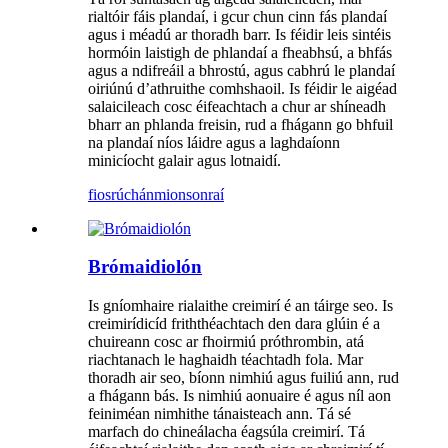
rialtóir fáis plandaí, i gcur chun cinn fás plandaí
agus i méadú ar thoradh barr. Is féidir leis sintéis
hormóin laistigh de phlandaí a fheabhsú, a bhfás
agus a ndifreáil a bhrostú, agus cabhrú le plandaí
oiriúnú d’athruithe comhshaoil. Is féidir le aigéad
salaicileach cosc ​​​​éifeachtach a chur ar shíneadh
bharr an phlanda freisin, rud a fhágann go bhfuil
na plandaí níos láidre agus a laghdaíonn
minicíocht galair agus lotnaidí.
fiosrúchán
mionsonraí
Brómaidiolón
Is gníomhaire rialaithe creimirí é an táirge seo. Is
creimirídicíd friththéachtach den dara glúin é a
chuireann cosc ​​ar fhoirmiú próthrombin, atá
riachtanach le haghaidh téachtadh fola. Mar
thoradh air seo, bíonn nimhiú agus fuiliú ann, rud
a fhágann bás. Is nimhiú aonuaire é agus níl aon
feiniméan nimhithe tánaisteach ann. Tá sé
marfach do chineálacha éagsúla creimirí. Tá