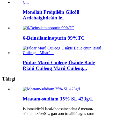
Monóláit Próipiléin Glicóil
Ardchaighdeáin le...
6-Beinsilaminopurín 99%TC
Púdar Marú Cuileog Úsáide Baile
Rialú Cuileog Marú Cuileog...
Táirgí
Meatam-sóidiam 35% SL 423g/L
Is lotnaidicíd íseal-thocsaineachta é metam-
sóidiam 35%SL, gan aon truailliú agus raon