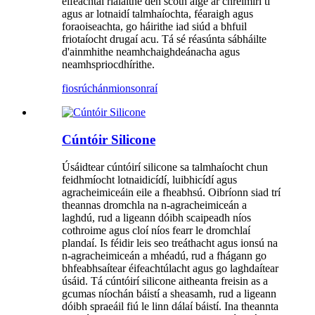
éifeachtaí rialaithe den scoth aige ar chreimirí tí
agus ar lotnaidí talmhaíochta, féaraigh agus
foraoiseachta, go háirithe iad siúd a bhfuil
friotaíocht drugaí acu. Tá sé réasúnta sábháilte
d'ainmhithe neamhchaighdeánacha agus
neamhspriocdhírithe.
fiosrúchán
mionsonraí
Cúntóir Silicone
Úsáidtear cúntóirí silicone sa talmhaíocht chun
feidhmíocht lotnaidicídí, luibhicídí agus
agracheimiceáin eile a fheabhsú. Oibríonn siad trí
theannas dromchla na n-agracheimiceán a
laghdú, rud a ligeann dóibh scaipeadh níos
cothroime agus cloí níos fearr le dromchlaí
plandaí. Is féidir leis seo treáthacht agus ionsú na
n-agracheimiceán a mhéadú, rud a fhágann go
bhfeabhsaítear éifeachtúlacht agus go laghdaítear
úsáid. Tá cúntóirí silicone aitheanta freisin as a
gcumas níochán báistí a sheasamh, rud a ligeann
dóibh spraeáil fiú le linn dálaí báistí. Ina theannta