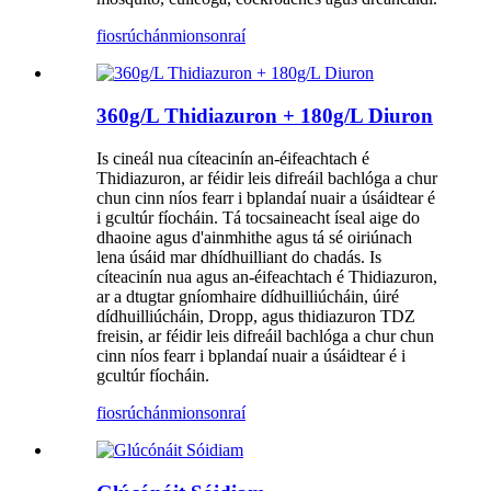
fiosrúchán
mionsonraí
360g/L Thidiazuron + 180g/L Diuron
Is cineál nua cíteacinín an-éifeachtach é
Thidiazuron, ar féidir leis difreáil bachlóga a chur
chun cinn níos fearr i bplandaí nuair a úsáidtear é
i gcultúr fíocháin. Tá tocsaineacht íseal aige do
dhaoine agus d'ainmhithe agus tá sé oiriúnach
lena úsáid mar dhídhuilliant do chadás. Is
cíteacinín nua agus an-éifeachtach é Thidiazuron,
ar a dtugtar gníomhaire dídhuilliúcháin, úiré
dídhuilliúcháin, Dropp, agus thidiazuron TDZ
freisin, ar féidir leis difreáil bachlóga a chur chun
cinn níos fearr i bplandaí nuair a úsáidtear é i
gcultúr fíocháin.
fiosrúchán
mionsonraí