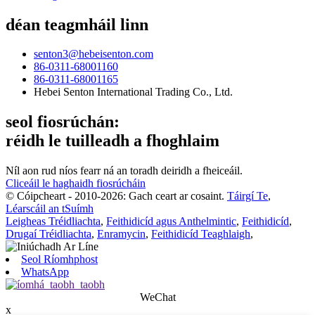
déan teagmháil linn
senton3@hebeisenton.com
86-0311-68001160
86-0311-68001165
Hebei Senton International Trading Co., Ltd.
seol fiosrúchán:
réidh le tuilleadh a fhoghlaim
Níl aon rud níos fearr ná an toradh deiridh a fheiceáil.
Cliceáil le haghaidh fiosrúcháin
© Cóipcheart - 2010-2026: Gach ceart ar cosaint.
Táirgí Te
,
Léarscáil an tSuímh
Leigheas Tréidliachta
,
Feithidicíd agus Anthelmintic
,
Feithidicíd
,
Drugaí Tréidliachta
,
Enramycin
,
Feithidicíd Teaghlaigh
,
Seol Ríomhphost
WhatsApp
WeChat
x