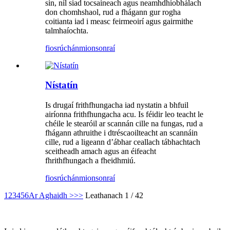
sin, níl siad tocsaineach agus neamhdhíobhálach
don chomhshaol, rud a fhágann gur rogha
coitianta iad i measc feirmeoirí agus gairmithe
talmhaíochta.
fiosrúchán
mionsonraí
Nístatín
Is drugaí frithfhungacha iad nystatin a bhfuil
airíonna frithfhungacha acu. Is féidir leo teacht le
chéile le stearóil ar scannán cille na fungas, rud a
fhágann athruithe i dtréscaoilteacht an scannáin
cille, rud a ligeann d’ábhar ceallach tábhachtach
sceitheadh ​​amach agus an éifeacht
fhrithfhungach a fheidhmiú.
fiosrúchán
mionsonraí
1
2
3
4
5
6
Ar Aghaidh >
>>
Leathanach 1 / 42