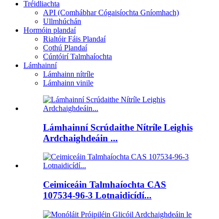
Tréidliachta
API (Comhábhar Cógaisíochta Gníomhach)
Ullmhúchán
Hormóin plandaí
Rialtóir Fáis Plandaí
Cothú Plandaí
Cúntóirí Talmhaíochta
Lámhainní
Lámhainn nítríle
Lámhainn vinile
Lámhainní Scrúdaithe Nítríle Leighis
Ardchaighdeáin ...
Ceimiceáin Talmhaíochta CAS
107534-96-3 Lotnaidicídí...