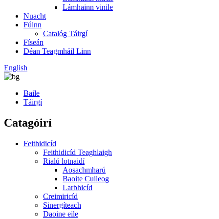
Lámhainn vinile
Nuacht
Fúinn
Catalóg Táirgí
Físeán
Déan Teagmháil Linn
English
Baile
Táirgí
Catagóirí
Feithidicíd
Feithidicíd Teaghlaigh
Rialú lotnaidí
Aosachmharú
Baoite Cuileog
Larbhicíd
Creimiricíd
Sinergíteach
Daoine eile