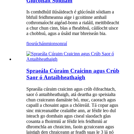
Glúcónáit Sóidiam
Is comhdhúil ilúsáideach é glúcónáit sóidiam a
bhfuil feidhmeanna aige i gcoitinne amhail
cothromaíocht aigéad-bonn a rialáil, meitibileacht
a chur chun cinn, blas a fheabhsú, cáilíocht uisce
a chobhsú, agus a úsáid mar bhreiseán bia.
fiosrúchán
mionsonraí
Spraeála Cúraim Craicinn agus Crúb
Saor ó Antaibheathaigh
Spraeála cúraim craicinn agus crúb éifeachtach,
saor ó antaibheathaigh, atá deartha go speisialta
chun craiceann damáiste bó, muc, caorach agus
capaill a chosaint agus a chóireáil. Tá copar agus
sinc micreanaithe cealaithe ann, ar féidir leo dul
isteach go domhain agus ciseal slaodach glas
cosanta a fhoirmiú ar féidir leis feidhmiú ar
dhromchla an chraicinn, faoin gcraiceann agus
laistigh den chraiceann ar feadh suas le 3 lá nó