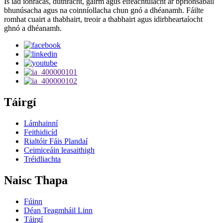
Is iad ionracas, dúthracht, gairm agus éifeachtúlacht ár bprionsabail
bhunúsacha agus na coinníollacha chun gnó a dhéanamh. Fáilte
romhat cuairt a thabhairt, treoir a thabhairt agus idirbheartaíocht
ghnó a dhéanamh.
Táirgí
Lámhainní
Feithidicíd
Rialtóir Fáis Plandaí
Ceimiceáin leasaithigh
Tréidliachta
Naisc Thapa
Fúinn
Déan Teagmháil Linn
Táirgí