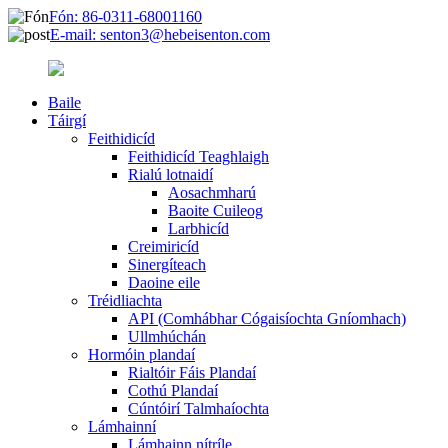
Fón: 86-0311-68001160
E-mail: senton3@hebeisenton.com
Baile
Táirgí
Feithidicíd
Feithidicíd Teaghlaigh
Rialú lotnaidí
Aosachmharú
Baoite Cuileog
Larbhicíd
Creimiricíd
Sinergíteach
Daoine eile
Tréidliachta
API (Comhábhar Cógaisíochta Gníomhach)
Ullmhúchán
Hormóin plandaí
Rialtóir Fáis Plandaí
Cothú Plandaí
Cúntóirí Talmhaíochta
Lámhainní
Lámhainn nítríle