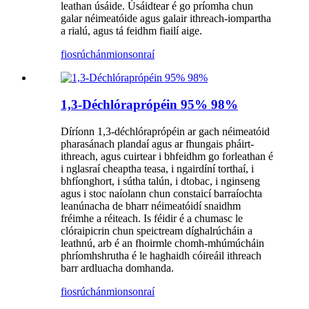
leathan úsáide. Úsáidtear é go príomha chun
galar néimeatóide agus galair ithreach-iompartha
a rialú, agus tá feidhm fiailí aige.
fiosrúchán
mionsonraí
1,3-Déchlóraprópéin 95% 98%
Díríonn 1,3-déchlóraprópéin ar gach néimeatóid
pharasánach plandaí agus ar fhungais pháirt-
ithreach, agus cuirtear i bhfeidhm go forleathan é
i nglasraí cheaptha teasa, i ngairdíní torthaí, i
bhfíonghort, i sútha talún, i dtobac, i nginseng
agus i stoc naíolann chun constaicí barraíochta
leanúnacha de bharr néimeatóidí snaidhm
fréimhe a réiteach. Is féidir é a chumasc le
clóraipicrin chun speictream díghalrúcháin a
leathnú, arb é an fhoirmle chomh-mhúmúcháin
phríomhshrutha é le haghaidh cóireáil ithreach
barr ardluacha domhanda.
fiosrúchán
mionsonraí