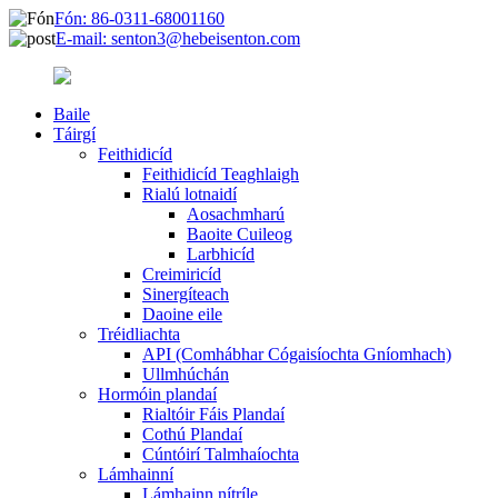
Fón: 86-0311-68001160
E-mail: senton3@hebeisenton.com
Baile
Táirgí
Feithidicíd
Feithidicíd Teaghlaigh
Rialú lotnaidí
Aosachmharú
Baoite Cuileog
Larbhicíd
Creimiricíd
Sinergíteach
Daoine eile
Tréidliachta
API (Comhábhar Cógaisíochta Gníomhach)
Ullmhúchán
Hormóin plandaí
Rialtóir Fáis Plandaí
Cothú Plandaí
Cúntóirí Talmhaíochta
Lámhainní
Lámhainn nítríle