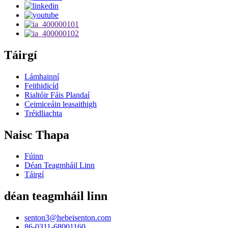
Táirgí
Lámhainní
Feithidicíd
Rialtóir Fáis Plandaí
Ceimiceáin leasaithigh
Tréidliachta
Naisc Thapa
Fúinn
Déan Teagmháil Linn
Táirgí
déan teagmháil linn
senton3@hebeisenton.com
86-0311-68001160