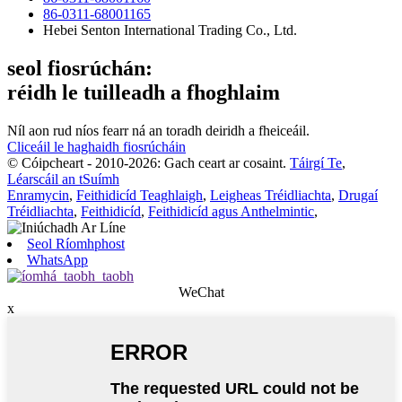
86-0311-68001165
Hebei Senton International Trading Co., Ltd.
seol fiosrúchán:
réidh le tuilleadh a fhoghlaim
Níl aon rud níos fearr ná an toradh deiridh a fheiceáil.
Cliceáil le haghaidh fiosrúcháin
© Cóipcheart - 2010-2026: Gach ceart ar cosaint.
Táirgí Te
,
Léarscáil an tSuímh
Enramycin
,
Feithidicíd Teaghlaigh
,
Leigheas Tréidliachta
,
Drugaí
Tréidliachta
,
Feithidicíd
,
Feithidicíd agus Anthelmintic
,
Seol Ríomhphost
WhatsApp
WeChat
x