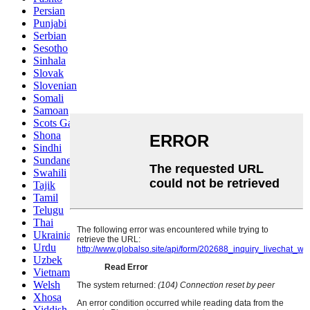
Persian
Punjabi
Serbian
Sesotho
Sinhala
Slovak
Slovenian
Somali
Samoan
Scots Gaelic
Shona
Sindhi
Sundanese
Swahili
Tajik
Tamil
Telugu
Thai
Ukrainian
Urdu
Uzbek
Vietnamese
Welsh
Xhosa
Yiddish