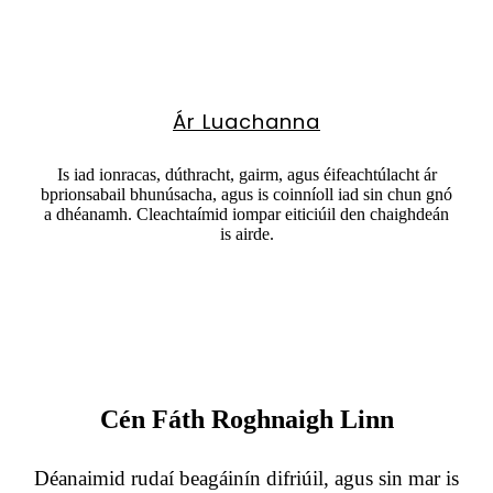
Ár Luachanna
Is iad ionracas, dúthracht, gairm, agus éifeachtúlacht ár
bprionsabail bhunúsacha, agus is coinníoll iad sin chun gnó
a dhéanamh. Cleachtaímid iompar eiticiúil den chaighdeán
is airde.
Cén Fáth Roghnaigh Linn
Déanaimid rudaí beagáinín difriúil, agus sin mar is