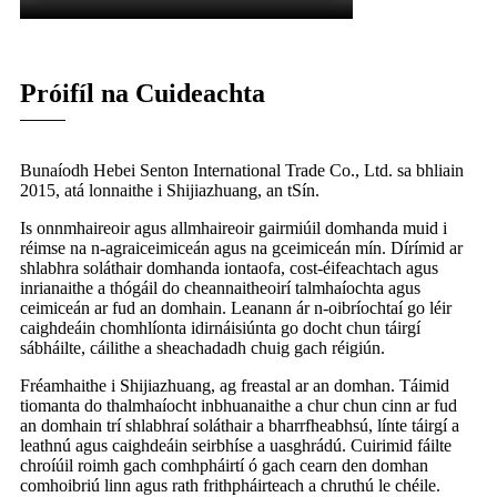
Próifíl na Cuideachta
Bunaíodh Hebei Senton International Trade Co., Ltd. sa bhliain
2015, atá lonnaithe i Shijiazhuang, an tSín.
Is onnmhaireoir agus allmhaireoir gairmiúil domhanda muid i
réimse na n-agraiceimiceán agus na gceimiceán mín. Dírímid ar
shlabhra soláthair domhanda iontaofa, cost-éifeachtach agus
inrianaithe a thógáil do cheannaitheoirí talmhaíochta agus
ceimiceán ar fud an domhain. Leanann ár n-oibríochtaí go léir
caighdeáin chomhlíonta idirnáisiúnta go docht chun táirgí
sábháilte, cáilithe a sheachadadh chuig gach réigiún.
Fréamhaithe i Shijiazhuang, ag freastal ar an domhan. Táimid
tiomanta do thalmhaíocht inbhuanaithe a chur chun cinn ar fud
an domhain trí shlabhraí soláthair a bharrfheabhsú, línte táirgí a
leathnú agus caighdeáin seirbhíse a uasghrádú. Cuirimid fáilte
chroíúil roimh gach comhpháirtí ó gach cearn den domhan
comhoibriú linn agus rath frithpháirteach a chruthú le chéile.