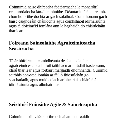
Coinnímid naisc dhíreacha fadtéarmacha le monaróirí
ceannródaíocha lán-dheimhnithe. Déantar iniúchtaí réamh-
chomhoibrithe dochta ar gach soláthraí. Comhlíonann gach
baisc caighdeáin cháilíochta agus comhshaoil ​​idirnáisiúnta,
agus tá doiciméid iomlána ann le haghaidh do chlárúcháin
thar lear.
Foireann Saineolaithe Agraiceimiceacha
Séasúracha
Tá ár bhfoireann comhdhéanta de shaineolaithe
agraiceimiceacha a bhfuil taithí acu ar thrádáil trasteorann,
clárú thar lear agus forbairt margaidh dhomhanda. Cuirimid
seirbhís aon-stad iomlán ar fáil ó fhiosrúchán go
seachadadh, agus muid eolach ar bheartais chlárúcháin
idirnáisiúnta agus allmhairithe.
Seirbhísí Foinsithe Agile & Saincheaptha
Coinnímid súil ghéar ar threochtaí an mhargaidh