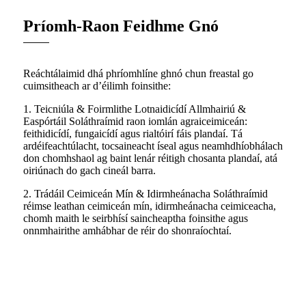
Príomh-Raon Feidhme Gnó
Reáchtálaimid dhá phríomhlíne ghnó chun freastal go
cuimsitheach ar d’éilimh foinsithe:
1. Teicniúla & Foirmlithe Lotnaidicídí Allmhairiú &
Easpórtáil Soláthraímid raon iomlán agraiceimiceán:
feithidicídí, fungaicídí agus rialtóirí fáis plandaí. Tá
ardéifeachtúlacht, tocsaineacht íseal agus neamhdhíobhálach
don chomhshaol ag baint lenár réitigh chosanta plandaí, atá
oiriúnach do gach cineál barra.
2. Trádáil Ceimiceán Mín & Idirmheánacha Soláthraímid
réimse leathan ceimiceán mín, idirmheánacha ceimiceacha,
chomh maith le seirbhísí saincheaptha foinsithe agus
onnmhairithe amhábhar de réir do shonraíochtaí.