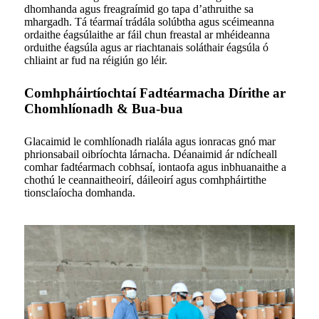
dhomhanda agus freagraímid go tapa d’athruithe sa
mhargadh. Tá téarmaí trádála solúbtha agus scéimeanna
ordaithe éagsúlaithe ar fáil chun freastal ar mhéideanna
orduithe éagsúla agus ar riachtanais soláthair éagsúla ó
chliaint ar fud na réigiún go léir.
Comhpháirtíochtaí Fadtéarmacha Dírithe ar
Chomhlíonadh & Bua-bua
Glacaimid le comhlíonadh rialála agus ionracas gnó mar
phrionsabail oibríochta lárnacha. Déanaimid ár ndícheall
comhar fadtéarmach cobhsaí, iontaofa agus inbhuanaithe a
chothú le ceannaitheoirí, dáileoirí agus comhpháirtithe
tionsclaíocha domhanda.