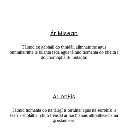
Ár Misean
Táimid ag gabháil do thrádáil allmhairithe agus
onnmhairithe le blianta fada agus táimid tiomanta do bheith i
do chomhpháirtí iontaofa!
Ár bhFís
Táimid tiomanta do na táirgí is oiriúnaí agus na seirbhísí is
fearr a sholáthar chun freastal ar riachtanais athraitheacha na
gcustaiméirí.