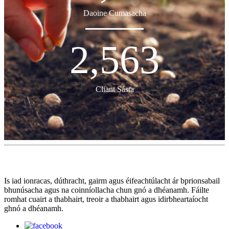
Daoine Cumasacha
2,563
Cliant Sásta
Is iad ionracas, dúthracht, gairm agus éifeachtúlacht ár bprionsabail
bhunúsacha agus na coinníollacha chun gnó a dhéanamh. Fáilte
romhat cuairt a thabhairt, treoir a thabhairt agus idirbheartaíocht
ghnó a dhéanamh.